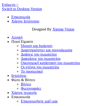
Επόμενο >
Switch to Desktop Version
Επικοινωνία
Χάρτης Ιστότοπου
Designed By
Xtreme Vision
Αρχική
Ποιοί Είμαστε
Ίδρυση και διοίκηση
Δραστηριότητες και προγράμματα
Δράσεις του σωματείου
Διακρίσεις του σωματείου
Οικονομική κατάσταση του σωματείου
Οι στόχοι του σωματείου
Το προσωπικό
Ιστολόγιο
Φώτο & Βίντεο
Βίντεο
Φωτογραφίες
Χάρτης περιοχής
Επικοινωνία
Επικοινωνήστε μαζί μας