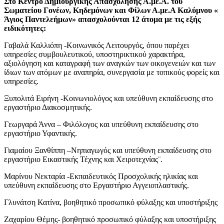
Στο Κέντρο Δημιουργικής Απασχόλησης Α.με.Α. του
Σωματείου Γονέων, Κηδεμόνων και Φίλων Α.με.Α Καλύμνου «
Άγιος Παντελεήμων» απασχολούνται 12 άτομα με τις εξής
ειδικότητες:
Γαβαλά Καλλιόπη -Κοινωνικός Λειτουργός, όπου παρέχει
υπηρεσίες συμβουλευτικού, υποστηρικτικού χαρακτήρα,
αξιολόγηση και καταγραφή των αναγκών των οικογενειών και των
ίδιων των ατόμων με αναπηρία, συνεργασία με τοπικούς φορείς και
υπηρεσίες.
Ξυπολιτά Ειρήνη -Κοινωνιολόγος και υπεύθυνη εκπαίδευσης στο
εργαστήριο Διακοσμητικής.
Γεωργαρά Άννα – Φιλόλογος και υπεύθυνη εκπαίδευσης στο
εργαστήριο Υφαντικής.
Γιαμαίου Ξανθίππη –Νηπιαγωγός και υπεύθυνη εκπαίδευσης στο
εργαστήριο Εικαστικής Τέχνης και Χειροτεχνίας¨.
Μαρίνου Νεκταρία -Εκπαιδευτικός Προσχολικής ηλικίας και
υπεύθυνη εκπαίδευσης στο Εργαστήριο Αγγειοπλαστικής.
Γλυνάτση Κατίνα, βοηθητικό προσωπικό φύλαξης και υποστήριξης
Ζαχαρίου Θέμης- βοηθητικό προσωπικό φύλαξης και υποστήριξης