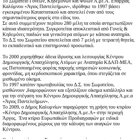
Το Σωματείο Γονέων, Κηδεμόνων και Φίλων Α.με.Α. Επαρχίας
Καλύμνου «Άγιος Παντελεήμων», ιδρύθηκε το 1997 βάσει
εγκεκριμένου Καταστατικού και αποτελεί έναν από τους
σημαντικότερους φορείς στο είδος του.
Σε αυτό συμμετέχουν περίπου 280 μέλη τα οποία αντιμετωπίζουν
κάποια ιδιαιτερότητα. Συγκροτείται αποκλειστικά από Γονείς &
Κηδεμόνες παιδιών και γενικότερα ατόμων με κάποια αναπηρία.
Το Δ.Σ του Σωματείου αποτελείται από 7 μελή με τετραετή θητεία,
το εκπαιδευτικό και επιστημονικό προσωπικό.
Το 2000 χορηγήθηκε άδεια ίδρυσης και λειτουργίας Κέντρου
Δημιουργικής Απασχόλησης Ατόμων με Αναπηρία ΚΔΑΠ-ΜΕΑ,
ως Πιστοποιημένος φορέας παροχής υπηρεσιών κοινωνικής
φροντίδας, μη κερδοσκοπικού χαρακτήρα, όπου στεγάζεται σε
μισθωμένο οίκημα.
Το 1997 κατόπιν πρωτοβουλίας του Δ.Σ. του Σωματείου,
μισθώνουν ,διαμορφώνουν και εξοπλίζουν οίκημα κατάλληλο και
για την στέγαση του Κέντρου Δημιουργικής Απασχόλησης Α.με.α
«Άγιος Παντελεήμων».
Το 2009, ο Δήμος Καλυμνίων παραχώρησε τη χρήση του κτιρίου
«Κέντρο Δημιουργικής Απασχόλησης Α.με.Α» στην περιοχή
Άργος. Ένα κτίριο Ευρωπαϊκών Προδιαγραφών με ειδικά
διαμορφωμένους χώρους για την κάλυψη των αναγκών του
Κέντρου.