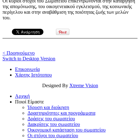
Οι κύριοι στόχοι του Σωματείου επικεντρώνονται στην κατάργηση
της απομόνωσης, του οικογενειακού εγκλεισμού, της κοινωνικής
περίγελου και στην αναβάθμιση της ποιότητας ζωής των μελών
του.
< Προηγούμενο
Switch to Desktop Version
Επικοινωνία
Χάρτης Ιστότοπου
Designed By
Xtreme Vision
Αρχική
Ποιοί Είμαστε
Ίδρυση και διοίκηση
Δραστηριότητες και προγράμματα
Δράσεις του σωματείου
Διακρίσεις του σωματείου
Οικονομική κατάσταση του σωματείου
Οι στόχοι του σωματείου